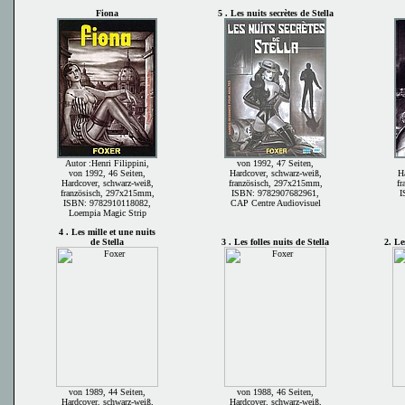
Fiona
5 . Les nuits secrètes de Stella
Autor :Henri Filippini,
von 1992, 47 Seiten,
von 1992, 46 Seiten,
Hardcover, schwarz-weiß,
Ha
Hardcover, schwarz-weiß,
französisch, 297x215mm,
fr
französisch, 297x215mm,
ISBN: 9782907682961,
I
ISBN: 9782910118082,
CAP Centre Audiovisuel
Loempia Magic Strip
4 . Les mille et une nuits
de Stella
3 . Les folles nuits de Stella
2. Le
von 1989, 44 Seiten,
von 1988, 46 Seiten,
Hardcover, schwarz-weiß,
Hardcover, schwarz-weiß,