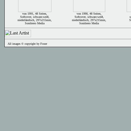
von 1991, 48 Seiten,
von 1990, 48 Seiten,
Softcover, schwarz-weiß,
Softcover, schwarz-weiß,
s
niederländisch, 297x215mm,
niederländisch, 297x215mm,
S
Sombrero Media
Sombrero Media
All images © copyright by Foxer