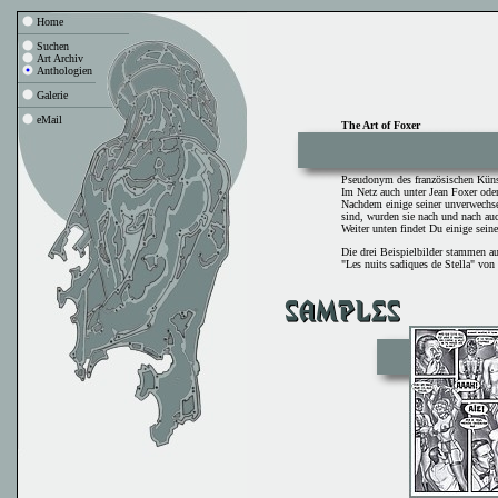
Home
Suchen
Art Archiv
Anthologien
Galerie
eMail
The Art of Foxer
Pseudonym des französischen Künst
Im Netz auch unter Jean Foxer oder
Nachdem einige seiner unverwechse
sind, wurden sie nach und nach auc
Weiter unten findet Du einige sein
Die drei Beispielbilder stammen a
"Les nuits sadiques de Stella" von