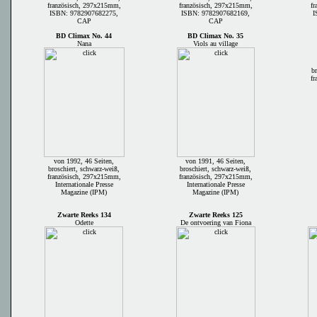
französisch, 297x215mm,
französisch, 297x215mm,
fr
ISBN: 9782907682275,
ISBN: 9782907682169,
I
CAP
CAP
BD Climax No. 44
BD Climax No. 35
Nana
Viols au village
b
fr
von 1992, 46 Seiten,
von 1991, 46 Seiten,
broschiert, schwarz-weiß,
broschiert, schwarz-weiß,
französisch, 297x215mm,
französisch, 297x215mm,
Internationale Presse
Internationale Presse
Magazine (IPM)
Magazine (IPM)
Zwarte Reeks 134
Zwarte Reeks 125
Odette
De ontvoering van Fiona