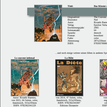
Titel:
Das Kloster 
Originaltitel:
The Convent 
Illustrator:
Noé
Autor:
Ricardo Barre
Verlag:
Epsilon Verl
Erscheinungsjahr:
2005
Seitenanzahl:
64
Sprache:
deutsch
Format:
broschiert
Farbe:
color
Abmessung:
287x220mm
ISBN:
9783937898
...und noch einige weitere seiner Alben in anderen Sp
Le couvent infernal
La Diète
Autor: Ricardo Barreiro,
von 2014, 47 Seiten, color,
von
von 2015, 64 Seiten, color,
französisch, 315x243mm,
eng
französisch, 315x243mm
ISBN: 9782362341007
co
ISBN: 9782362341229
Editions Dynamite
ISB