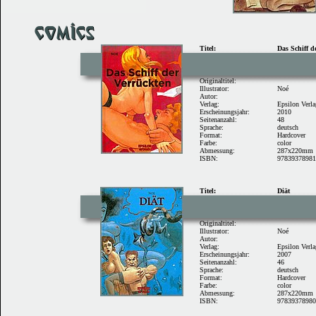
Titel:
Das Schiff d
Originaltitel:
Illustrator:
Noé
Autor:
Verlag:
Epsilon Verl
Erscheinungsjahr:
2010
Seitenanzahl:
48
Sprache:
deutsch
Format:
Hardcover
Farbe:
color
Abmessung:
287x220mm
ISBN:
9783937898
Titel:
Diät
Originaltitel:
Illustrator:
Noé
Autor:
Verlag:
Epsilon Verl
Erscheinungsjahr:
2007
Seitenanzahl:
46
Sprache:
deutsch
Format:
Hardcover
Farbe:
color
Abmessung:
287x220mm
ISBN:
9783937898