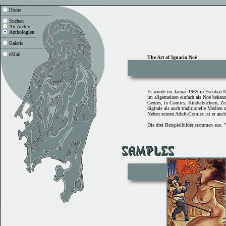
Home
Suchen
Art Archiv
Anthologien
Galerie
eMail
The Art of Ignacio Noé
Er wurde im Januar 1965 in Escobar/A
im allgemeinen einfach als Noé bekannt.
Genres, in Comics, Kinderbüchern, Zei
digitale als auch traditionelle Medien n
Neben seinen Adult-Comics ist er auch
Die drei Beispielbilder stammen aus: 