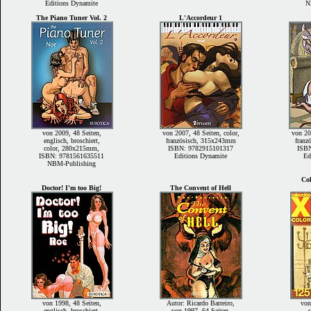
Editions Dynamite
N
The Piano Tuner Vol. 2
L'Accordeur 1
von 2009, 48 Seiten,
von 2007, 48 Seiten, color,
von 20
englisch, broschiert,
französisch, 315x243mm
franz
color, 280x215mm,
ISBN: 9782915101317
ISB
ISBN: 9781561635511
Editions Dynamite
Ed
NBM-Publishing
Co
Doctor! I'm too Big!
The Convent of Hell
von 1998, 48 Seiten,
Autor: Ricardo Barreiro,
von
englisch, broschiert,
von 1997, 64 Seiten,
s