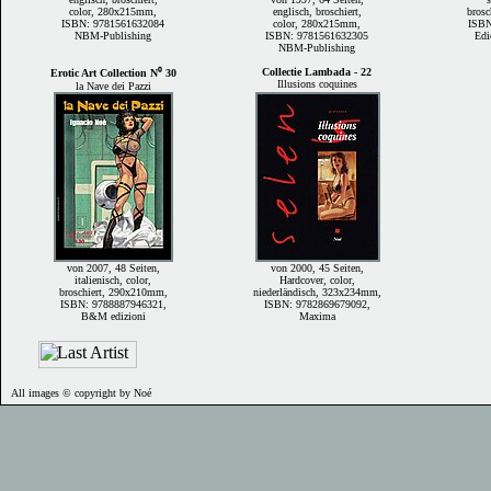
color, 280x215mm,
englisch, broschiert,
bros
ISBN: 9781561632084
color, 280x215mm,
ISBN
NBM-Publishing
ISBN: 9781561632305
Edi
NBM-Publishing
Collectie Lambada - 22
Erotic Art Collection N⁰ 30
Illusions coquines
la Nave dei Pazzi
von 2007, 48 Seiten,
von 2000, 45 Seiten,
italienisch, color,
Hardcover, color,
broschiert, 290x210mm,
niederländisch, 323x234mm,
ISBN: 9788887946321,
ISBN: 9782869679092,
B&M edizioni
Maxima
All images © copyright by Noé