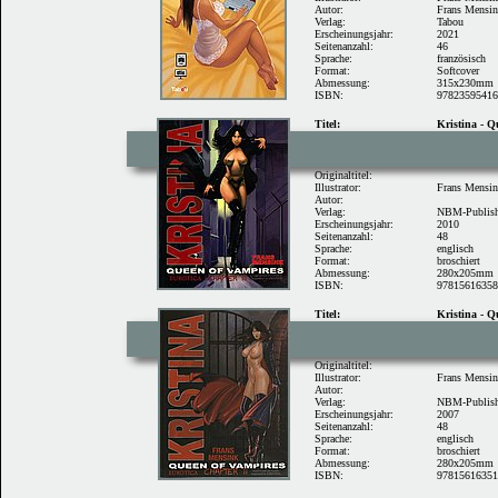
Autor:
Frans Mensi
Verlag:
Tabou
Erscheinungsjahr:
2021
Seitenanzahl:
46
Sprache:
französisch
Format:
Softcover
Abmessung:
315x230mm
ISBN:
9782359541
Titel:
Kristina - Q
Originaltitel:
Illustrator:
Frans Mensi
Autor:
Verlag:
NBM-Publis
Erscheinungsjahr:
2010
Seitenanzahl:
48
Sprache:
englisch
Format:
broschiert
Abmessung:
280x205mm
ISBN:
9781561635
Titel:
Kristina - Q
Originaltitel:
Illustrator:
Frans Mensi
Autor:
Verlag:
NBM-Publis
Erscheinungsjahr:
2007
Seitenanzahl:
48
Sprache:
englisch
Format:
broschiert
Abmessung:
280x205mm
ISBN:
9781561635