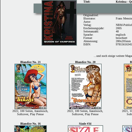
Titel:
Kristina - Q
Originaltitel:
Illustrator:
Frans Mensi
Autor:
Verlag:
NBM-Publis
Erscheinungsjahr:
2005
Seitenanzahl:
48
Sprache:
englisch
Format:
broschiert
Abmessung:
280x205mm
ISBN:
9781561634
...und noch einige weitere Mag
Blandice No. 21
Blandice No. 20
B
2022, 100 Seiten, französisch,
2022, 100 Seiten, französisch,
2021, 10
Softcover, Play Presse
Softcover, Play Presse
Soft
Blandice No. 16
Sizzle #34