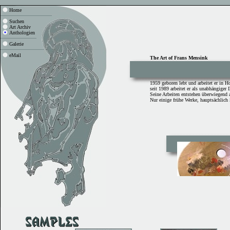
Home
Suchen
Art Archiv
Anthologien
Galerie
eMail
The Art of Frans Mensink
1959 geboren lebt und arbeitet er in H
seit 1989 arbeitet er als unabhängiger Il
Seine Arbeiten entstehen überwiegend
Nur einige frühe Werke, hauptsächlich 