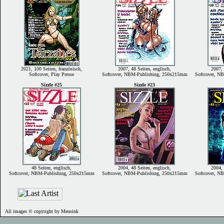
2021, 100 Seiten, französisch,
2007, 48 Seiten, englisch,
2007, 
Softcover, Play Presse
Softcover, NBM-Publishing, 250x215mm
Softcover, N
Sizzle #25
Sizzle #23
48 Seiten, englisch,
2004, 48 Seiten, englisch,
2004, 
Softcover, NBM-Publishing, 250x215mm
Softcover, NBM-Publishing, 250x215mm
Softcover, N
All images © copyright by Mensink