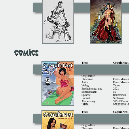
Titel:
CoquinNet: D
Originaltitel:
Illustrator:
Frans Mensi
Autor:
Frans Mensi
Verlag:
Tabou
Erscheinungsjahr:
2021
Seitenanzahl:
56
Sprache:
französisch
Format:
Softcover
Abmessung:
315x230mm
ISBN:
9782359541
Titel:
CoquinNet: L
Originaltitel:
Illustrator:
Frans Mensi