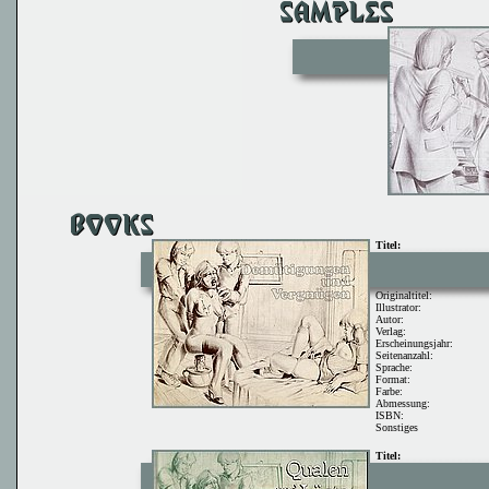
Titel:
Originaltitel:
Illustrator:
Autor:
Verlag:
Erscheinungsjahr:
Seitenanzahl:
Sprache:
Format:
Farbe:
Abmessung:
ISBN:
Sonstiges
Titel: