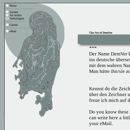
Home
Suchen
Art Archiv
Anthologien
Galerie
eMail
The Art of DemVer
***
Der Name DemVer ko
ins deutsche übers
mit dem wahren Nam
Man hätte ihn/sie 
Kennst du die Zeich
über den Zeichner 
freue ich mich auf 
Do you know these 
can write here a lit
your
eMail
.