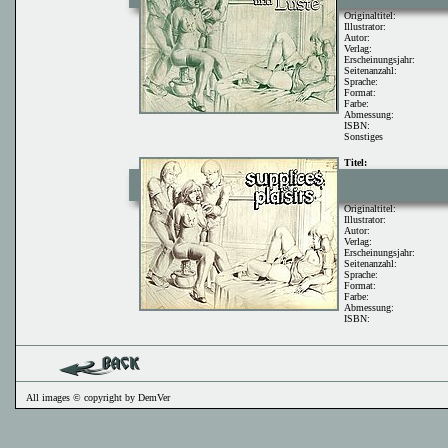
Originaltitel:
Illustrator:
Autor:
Verlag:
Erscheinungsjahr:
Seitenanzahl:
Sprache:
Format:
Farbe:
Abmessung:
ISBN:
Sonstiges
Titel:
Originaltitel:
Illustrator:
Autor:
Verlag:
Erscheinungsjahr:
Seitenanzahl:
Sprache:
Format:
Farbe:
Abmessung:
ISBN:
All images © copyright by DemVer