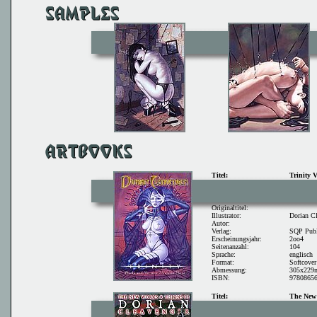
Titel:
Trinity 
Originaltitel:
Illustrator:
Dorian Cl
Autor:
Verlag:
SQP Publ
Erscheinungsjahr:
2oo4
Seitenanzahl:
104
Sprache:
englisch
Format:
Softcover
Abmessung:
305x22
ISBN:
9780865
Titel:
The New