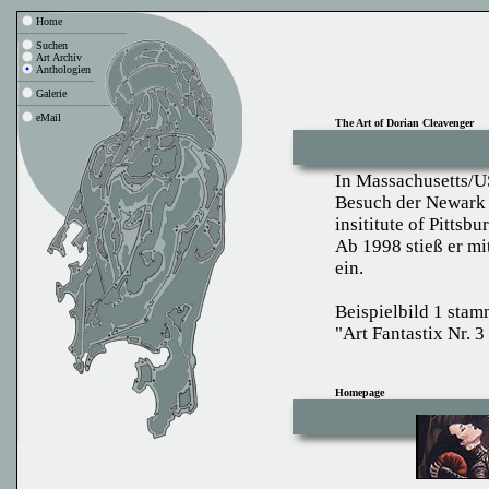
Home
Suchen
Art Archiv
Anthologien
Galerie
eMail
The Art of Dorian Cleavenger
In Massachusetts/U
Besuch der Newark S
insititute of Pittsbu
Ab 1998 stieß er mi
ein.
Beispielbild 1 stam
"Art Fantastix Nr. 
Homepage