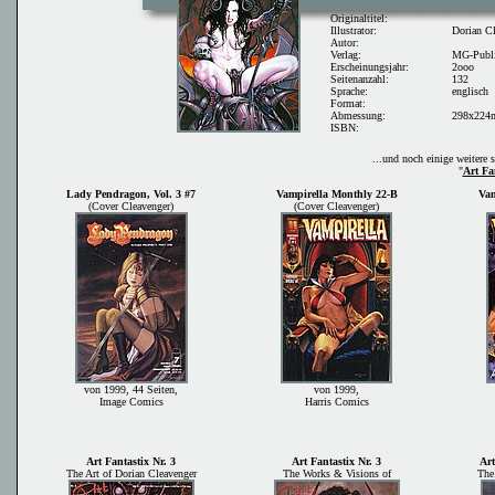
Originaltitel:
Illustrator:
Dorian Cl
Autor:
Verlag:
MG-Publi
Erscheinungsjahr:
2ooo
Seitenanzahl:
132
Sprache:
englisch
Format:
Abmessung:
298x22
ISBN:
...und noch einige weitere
"
Art Fa
Lady Pendragon, Vol. 3 #7
Vampirella Monthly 22-B
Vam
(Cover Cleavenger)
(Cover Cleavenger)
von 1999, 44 Seiten,
von 1999,
Image Comics
Harris Comics
Art Fantastix Nr. 3
Art Fantastix Nr. 3
Art
The Art of Dorian Cleavenger
The Works & Visions of
The