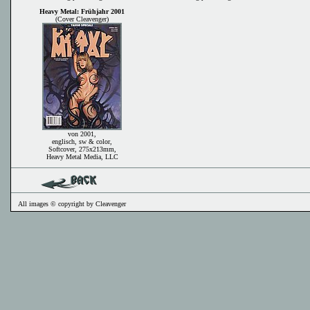
Heavy Metal: Frühjahr 2001
(Cover Cleavenger)
von 2001,
englisch, sw & color,
Softcover, 275x213mm,
Heavy Metal Media, LLC
All images © copyright by Cleavenger