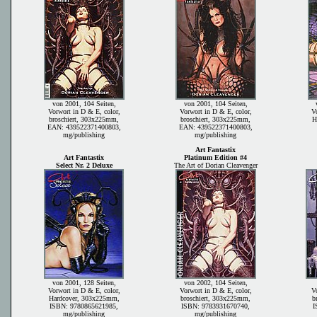
von 2001, 104 Seiten,
von 2001, 104 Seiten,
Vorwort in D & E, color,
Vorwort in D & E, color,
Vo
broschiert, 303x225mm,
broschiert, 303x225mm,
H
EAN: 439522371400803,
EAN: 439522371400803,
mg/publishing
mg/publishing
Art Fantastix
Art Fantastix
Platinum Edition #4
Select Nr. 2 Deluxe
The Art of Dorian Cleavenger
von 2001, 128 Seiten,
von 2002, 104 Seiten,
Vorwort in D & E, color,
Vorwort in D & E, color,
Vo
Hardcover, 303x225mm,
broschiert, 303x225mm,
b
ISBN: 9780865621985,
ISBN: 9783931670740,
I
mg/publishing
mg/publishing