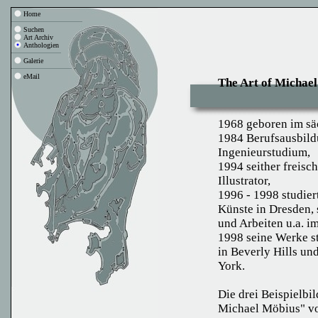
Home
Suchen
Art Archiv
Anthologien
Galerie
eMail
The Art of Michae
1968 geboren im sä
1984 Berufsausbil
Ingenieurstudium,
1994 seither freisc
Illustrator,
1996 - 1998 studier
Künste in Dresden, 
und Arbeiten u.a. i
1998 seine Werke st
in Beverly Hills un
York.
Die drei Beispielbi
Michael Möbius" v