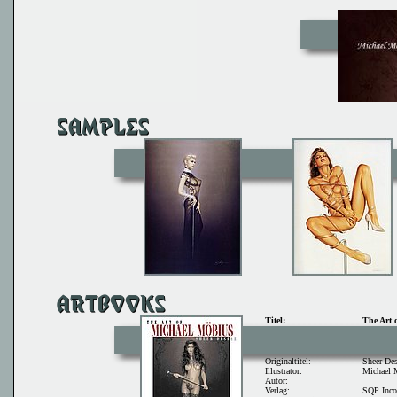
Titel:
The Art 
Originaltitel:
Sheer Des
Illustrator:
Michael 
Autor:
Verlag:
SQP Inco