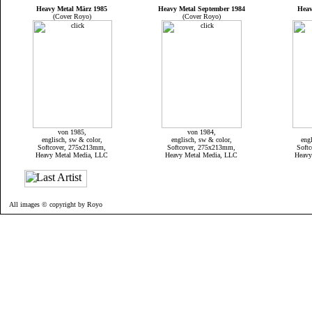
Heavy Metal März 1985
Heavy Metal September 1984
Heav
(Cover Royo)
(Cover Royo)
von 1985,
von 1984,
englisch, sw & color,
englisch, sw & color,
eng
Softcover, 275x213mm,
Softcover, 275x213mm,
Soft
Heavy Metal Media, LLC
Heavy Metal Media, LLC
Heavy
All images © copyright by Royo