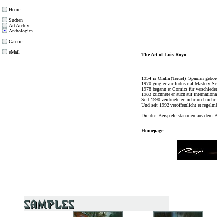
Home
Suchen
Art Archiv
Anthologien
Galerie
eMail
The Art of Luis Royo
1954 in Olalla (Teruel), Spanien gebor
1970 ging er zur Industrial Mastery S
1978 begann er Comics für verschiede
1983 zeichnete er auch auf internation
Seit 1990 zeichnete er mehr und mehr a
Und seit 1992 veröffentlicht er rege
Die drei Beispiele stammen aus dem B
Homepage