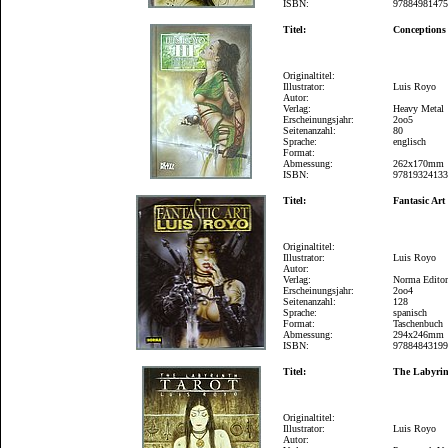
ISBN:
9788498147
Titel:
Conceptions
Originaltitel:
Illustrator:
Luis Royo
Autor:
Verlag:
Heavy Metal
Erscheinungsjahr:
2oo5
Seitenanzahl:
80
Sprache:
englisch
Format:
Abmessung:
262x170mm
ISBN:
9781932413
Titel:
Fantasic Art
Originaltitel:
Illustrator:
Luis Royo
Autor:
Verlag:
Norma Editor
Erscheinungsjahr:
2oo4
Seitenanzahl:
128
Sprache:
spanisch
Format:
Taschenbuch
Abmessung:
294x246mm
ISBN:
9788484319
Titel:
The Labyrin
Originaltitel:
Illustrator:
Luis Royo
Autor: