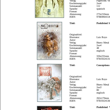
Verlag:
Paperwerk Ve
Erscheinungsjahr:
2oo4
Seitenanzahl:
112
Sprache:
spanisch
Format:
Abmessung:
273x210mm
ISBN:
9788496415
Titel:
Prohibited 
Originaltitel:
Illustrator:
Luis Royo
Autor:
Verlag:
Heavy Metal
Erscheinungsjahr:
2oo4
Seitenanzahl:
48
Sprache:
englisch
Format:
Abmessung:
326x231mm
ISBN:
9781932413
Titel:
Conceptions
Originaltitel:
Illustrator:
Luis Royo
Autor:
Verlag:
Heavy Metal
Erscheinungsjahr:
2oo3
Seitenanzahl:
80
Sprache:
englisch
Format:
Abmessung:
262x170mm
ISBN:
9781932413
Titel:
Prohibited 