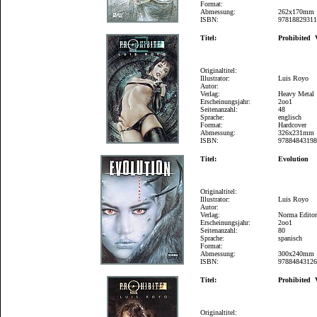
Format:
Abmessung:
262x170mm
ISBN:
9781882931
Titel:
Prohibited 
Originaltitel:
Illustrator:
Luis Royo
Autor:
Verlag:
Heavy Metal
Erscheinungsjahr:
2oo1
Seitenanzahl:
48
Sprache:
englisch
Format:
Hardcover
Abmessung:
326x231mm
ISBN:
9788484319
Titel:
Evolution
Originaltitel:
Illustrator:
Luis Royo
Autor:
Verlag:
Norma Editor
Erscheinungsjahr:
2oo1
Seitenanzahl:
80
Sprache:
spanisch
Format:
Abmessung:
300x240mm
ISBN:
9788484312
Titel:
Prohibited 
Originaltitel: