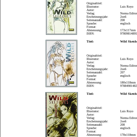
Originaltitel:
Illustrator:
Luis Royo
Autor:
Verlag:
Norma Editor
Erscheinungsjahr:
2oo6
Seitenanzahl:
208
Sprache:
englisch
Format:
Abmessung:
173x117mm
ISBN:
9780981489
Titel:
Wild Sketch
Originaltitel:
Illustrator:
Luis Royo
Autor:
Verlag:
Norma Editor
Erscheinungsjahr:
2oo6
Seitenanzahl:
207
Sprache:
englisch
Format:
Abmessung:
180x118mm
ISBN:
9788498148
Titel:
Wild Sketch
Originaltitel:
Illustrator:
Luis Royo
Autor:
Verlag:
Norma Editor
Erscheinungsjahr:
2oo6
Seitenanzahl:
208
Sprache:
englisch
Format:
Abmessung:
178x118mm