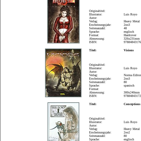
Originaltitel:
Illustrator:
Luis Royo
Autor:
Verlag:
Heavy Metal
Erscheinungsjahr:
2oo3
Seitenanzahl:
48
Sprache:
englisch
Format:
Hardcover
Abmessung:
326x231mm
ISBN:
9788484317
Titel:
Visions
Originaltitel:
Illustrator:
Luis Royo
Autor:
Verlag:
Norma Editor
Erscheinungsjahr:
2oo3
Seitenanzahl:
80
Sprache:
spanisch
Format:
Abmessung:
300x240mm
ISBN:
9788484317
Titel:
Conceptions
Originaltitel:
Illustrator:
Luis Royo
Autor:
Verlag:
Heavy Metal
Erscheinungsjahr:
2oo2
Seitenanzahl:
80
Sprache:
englisch