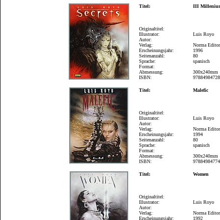
Titel:
III Milleni
Originaltitel:
Illustrator:
Luis Royo
Autor:
Verlag:
Norma Editor
Erscheinungsjahr:
1996
Seitenanzahl:
80
Sprache:
spanisch
Format:
Abmessung:
300x240mm
ISBN:
9788498472
Titel:
Malefic
Originaltitel:
Illustrator:
Luis Royo
Autor:
Verlag:
Norma Editor
Erscheinungsjahr:
1994
Seitenanzahl:
80
Sprache:
spanisch
Format:
Abmessung:
300x240mm
ISBN:
9788498477
Titel:
Women
Originaltitel:
Illustrator:
Luis Royo
Autor:
Verlag:
Norma Editor
Erscheinungsjahr:
1992