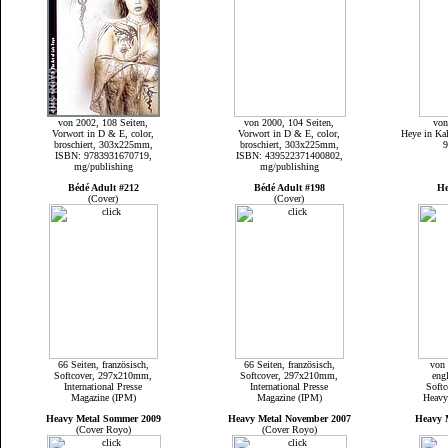
von 2002, 108 Seiten,
von 2000, 104 Seiten,
von
Vorwort in D & E, color,
Vorwort in D & E, color,
Heye in Ka
broschiert, 303x225mm,
broschiert, 303x225mm,
9
ISBN: 9783931670719,
ISBN: 439522371400802,
mg/publishing
mg/publishing
Bédé Adult #212
Bédé Adult #198
He
(Cover)
(Cover)
66 Seiten, französisch,
66 Seiten, französisch,
von 
Softcover, 297x210mm,
Softcover, 297x210mm,
eng
International Presse
International Presse
Soft
Magazine (IPM)
Magazine (IPM)
Heavy
Heavy Metal Sommer 2009
Heavy Metal November 2007
Heavy 
(Cover Royo)
(Cover Royo)