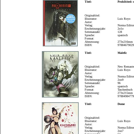
Titel:
Prohibited: 
Originaltitel:
Illustrator:
Luis Royo
Autor:
Verlag:
Norma Editor
Erscheinungsjahr:
2o1o
Seitenanzahl:
128
Sprache:
spanisch
Format:
Abmessung:
273x216mm
ISBN:
9788467902
Titel:
Malefic
Originaltitel:
New Remaste
Illustrator:
Luis Royo
Autor:
Verlag:
Norma Editor
Erscheinungsjahr:
2oo9
Seitenanzahl:
96
Sprache:
spanisch
Format:
Taschenbuch
Abmessung:
273x215mm
ISBN:
9788498477
Titel:
Dome
Originaltitel:
Illustrator:
Luis Royo
Autor:
Verlag:
Norma Editor
Erscheinungsjahr:
2oo7