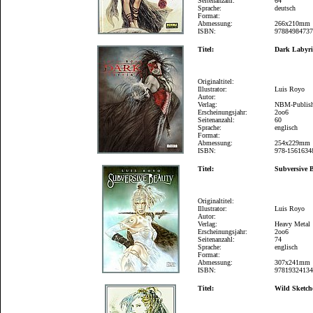
Seitenanzahl:
64
Sprache:
deutsch
Format:
Abmessung:
266x210mm
ISBN:
9788498473
Titel:
Dark Labyr
Originaltitel:
Illustrator:
Luis Royo
Autor:
Verlag:
NBM-Publis
Erscheinungsjahr:
2oo6
Seitenanzahl:
60
Sprache:
englisch
Format:
Abmessung:
254x229mm
ISBN:
978-1561634
Titel:
Subversive 
Originaltitel:
Illustrator:
Luis Royo
Autor:
Verlag:
Heavy Metal
Erscheinungsjahr:
2oo6
Seitenanzahl:
74
Sprache:
englisch
Format:
Abmessung:
307x241mm
ISBN:
9781932413
Titel:
Wild Sketch