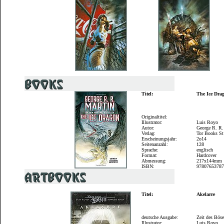
Titel:
The Ice Dra
Originaltitel:
Illustrator:
Luis Royo
Autor:
George R. R.
Verlag:
Tor Books St
Erscheinungsjahr:
2o14
Seitenanzahl:
128
Sprache:
englisch
Format:
Hardcover
Abmessung:
217x144mm
ISBN:
9780765378
Titel:
Akelarre
deutsche Ausgabe:
Zeit des Bös
Illustrator:
Luis Royo