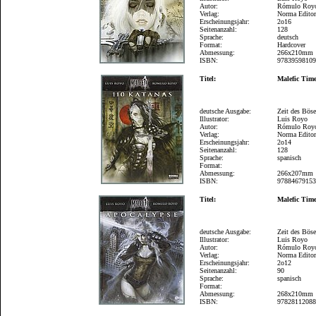
Autor:
Rómulo Roy
Verlag:
Norma Editor
Erscheinungsjahr:
2o16
Seitenanzahl:
128
Sprache:
deutsch
Format:
Hardcover
Abmessung:
266x210mm
ISBN:
9783959810
Titel:
Malefic Time
deutsche Ausgabe:
Zeit des Bös
Illustrator:
Luis Royo
Autor:
Rómulo Roy
Verlag:
Norma Editor
Erscheinungsjahr:
2o14
Seitenanzahl:
128
Sprache:
spanisch
Format:
Abmessung:
266x207mm
ISBN:
9788467915
Titel:
Malefic Time
deutsche Ausgabe:
Zeit des Bös
Illustrator:
Luis Royo
Autor:
Rómulo Roy
Verlag:
Norma Editor
Erscheinungsjahr:
2o12
Seitenanzahl:
90
Sprache:
spanisch
Format:
Abmessung:
268x210mm
ISBN:
9782811208