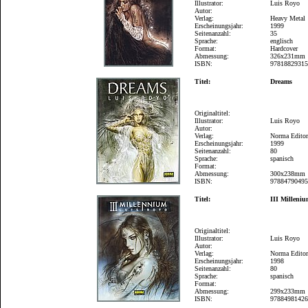
Illustrator:
Luis Royo
Autor:
Verlag:
Heavy Metal
Erscheinungsjahr:
1999
Seitenanzahl:
35
Sprache:
englisch
Format:
Hardcover
Abmessung:
326x231mm
ISBN:
9781882931
Titel:
Dreams
Originaltitel:
Illustrator:
Luis Royo
Autor:
Verlag:
Norma Editor
Erscheinungsjahr:
1999
Seitenanzahl:
80
Sprache:
spanisch
Format:
Abmessung:
300x238mm
ISBN:
9788479049
Titel:
III Milleni
Originaltitel:
Illustrator:
Luis Royo
Autor:
Verlag:
Norma Editor
Erscheinungsjahr:
1998
Seitenanzahl:
80
Sprache:
spanisch
Format:
Abmessung:
299x233mm
ISBN:
9788498142