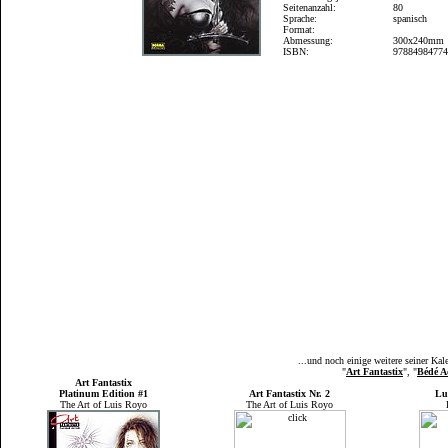
Seitenanzahl:
80
Sprache:
spanisch
Format:
Abmessung:
300x240mm
ISBN:
9788498477
...und noch einige weitere seiner K
"
Art Fantastix
", "
Bédé A
Art Fantastix
Platinum Edition #1
Art Fantastix Nr. 2
Lu
The Art of Luis Royo
The Art of Luis Royo