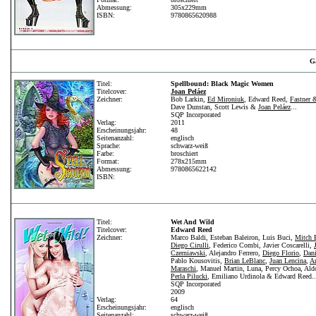
Abmessung:
305x229mm
ISBN:
9780865620988
Ga
Titel:
Spellbound: Black Magic Women
Titelcover:
Joan Peláez
Zeichner:
Bob Larkin,
Ed Mironiuk
, Edward Reed,
Fastner 
Dave Dunstan, Scott Lewis &
Joan Peláez
...
SQP Incorporated
Verlag:
2011
Erscheinungsjahr:
48
Seitenanzahl:
englisch
Sprache:
schwarz-weiß
Farbe:
broschiert
Format:
278x215mm
Abmessung:
9780865622142
ISBN:
Titel:
Wet And Wild
Titelcover:
Edward Reed
Zeichner:
Marco Baldi, Esteban Baleiron, Luis Buci,
Mitch 
Diego Cirulli
, Federico Combi, Javier Coscarelli,
Czerniawski
, Alejandro Ferrero,
Diego Florio
,
Dani
Pablo Kousovitis,
Brian LeBlanc
,
Juan Lencina
,
An
Maraschi
, Manuel Martin, Luna, Percy Ochoa, Ald
Perla Pilucki
, Emiliano Urdinola & Edward Reed..
SQP Incorporated
2009
Verlag:
64
Erscheinungsjahr:
englisch
Seitenanzahl:
schwarz-weiß