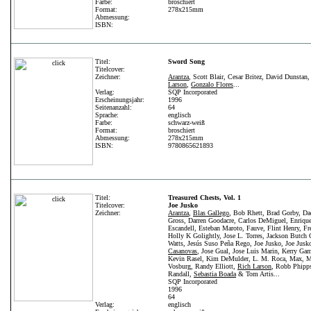
Farbe:
broschiert
Format:
278x215mm
Abmessung:
ISBN:
Titel:
Sword Song
Titelcover:
Zeichner:
Arantza
, Scott Blair, Cesar Britez, David Dunstan
Larson
,
Gonzalo Flores
...
Verlag:
SQP Incorporated
Erscheinungsjahr:
1996
Seitenanzahl:
64
Sprache:
englisch
Farbe:
schwarz-weiß
Format:
broschiert
Abmessung:
278x215mm
ISBN:
9780865621893
Titel:
Treasured Chests, Vol. 1
Titelcover:
Joe Jusko
Zeichner:
Arantza
,
Blas Gallego
, Bob Rhett, Brad Gorby, Da
Gross, Darren Goodacre, Carlos DeMiguel, Enriqu
Escandell, Esteban Maroto, Fauve, Flint Henry, Fr
Holly K Golightly, Jose L. Torres, Jackson Butch G
Watts, Jesús Suso Peña Rego, Joe Jusko, Joe Jusk
Casanovas
, Jose Gual, Jose Luis Marin, Kerry Ga
Kevin Rasel, Kim DeMulder, L. M. Roca, Max, 
Vosburg, Randy Elliott,
Rich Larson
, Robb Phipp
Randall,
Sebastia Boada
& Tom Artis...
SQP Incorporated
1996
64
Verlag:
englisch