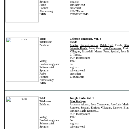
Sprache:
englisch
Farbe:
schwarz-weiß
Format:
broschiert
Abmessung:
278x215mm
ISBN:
9780865620049
Titel:
Crimson Embrace, Vol. 3
Titelcover:
Fields
Zeichner:
Arantza
,
Tomas Giorello
,
Mitch Byrd
, Fields,
Blas
Sebastia Boada
, Josep Gual,
Jose Casanovas
, Enri
Villagran, Escandell,
Maren
, Pena, Spadari, Jose To
L. Torres...
SQP Incorporated
Verlag:
1997
Erscheinungsjahr:
64
Seitenanzahl:
englisch
Sprache:
schwarz-weiß
Farbe:
broschiert
Format:
278x215mm
Abmessung:
ISBN:
Titel:
Jungle Tails, Vol. 1
Titelcover:
Blas Gallego
Zeichner:
Alcatena, Alonso,
Jose Casanovas
, Jose Luis Mari
Romero, Spadari, Enrique Villagran, Zanotto,
Blas
Enrique Badía Romero...
SQP Incorporated
Verlag:
1997
Erscheinungsjahr:
64
Seitenanzahl:
englisch
Sprache:
schwarz-weiß