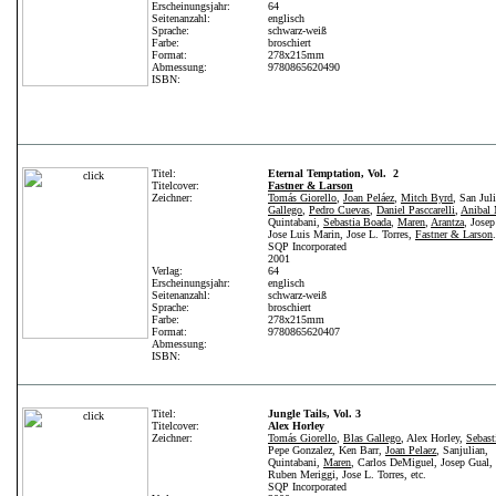
Erscheinungsjahr:
64
Seitenanzahl:
englisch
Sprache:
schwarz-weiß
Farbe:
broschiert
Format:
278x215mm
Abmessung:
9780865620490
ISBN:
Titel:
Eternal Temptation, Vol. 2
Titelcover:
Fastner & Larson
Zeichner:
Tomás Giorello
,
Joan Peláez
,
Mitch Byrd
, San Jul
Gallego
,
Pedro Cuevas
,
Daniel Pasccarelli
,
Anibal 
Quintabani,
Sebastia Boada
,
Maren
,
Arantza
, Josep
Jose Luis Marin, Jose L. Torres,
Fastner & Larson
.
SQP Incorporated
2001
Verlag:
64
Erscheinungsjahr:
englisch
Seitenanzahl:
schwarz-weiß
Sprache:
broschiert
Farbe:
278x215mm
Format:
9780865620407
Abmessung:
ISBN:
Titel:
Jungle Tails, Vol. 3
Titelcover:
Alex Horley
Zeichner:
Tomás Giorello
,
Blas Gallego
, Alex Horley,
Sebast
Pepe Gonzalez, Ken Barr,
Joan Pelaez
, Sanjulian,
Quintabani,
Maren
, Carlos DeMiguel, Josep Gual, 
Ruben Meriggi, Jose L. Torres, etc.
SQP Incorporated