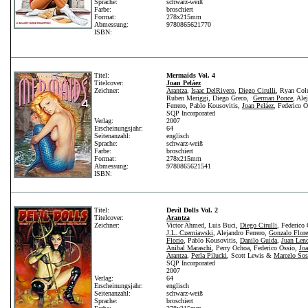
Sprache:
schwarz-weiß
Farbe:
broschiert
Format:
278x215mm
Abmessung:
9780865621770
ISBN:
Titel:
Mermaids Vol. 4
Titelcover:
Joan Peláez
Zeichner:
Arantza
,
Isaac DelRivero
,
Diego Cirulli
, Ryan Colu
Ruben Meriggi, Diego Greco,
German Ponce
, Ale
Ferrero, Pablo Kousovitis,
Joan Peláez
, Federico O
SQP Incorporated
Verlag:
2007
Erscheinungsjahr:
64
Seitenanzahl:
englisch
Sprache:
schwarz-weiß
Farbe:
broschiert
Format:
278x215mm
Abmessung:
9780865621541
ISBN:
Titel:
Devil Dolls Vol. 2
Titelcover:
Arantza
Zeichner:
Victor Ahmed, Luis Buci,
Diego Cirulli
, Federico
J.L. Czerniawski
, Alejandro Ferrero,
Gonzalo Flore
Florio
, Pablo Kousovitis,
Danilo Guida
,
Juan Lenc
Anibal Maraschi
, Perry Ochoa, Federico Ossio,
Joa
Arantza
,
Perla Pilucki
, Scott Lewis &
Marcelo Sos
SQP Incorporated
2007
Verlag:
64
Erscheinungsjahr:
englisch
Seitenanzahl:
schwarz-weiß
Sprache:
broschiert