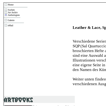
Home
Suchen
Art Archiv
Anthologien
Galerie
eMail
Leather & Lace, Sp
Verschiedene Serie
SQP (Sal Quartuccio
broschierten Hefte 
sind eine Auswahl 
Illustrationen vers
eine eigene Seite in
den Namen des Küns
Weiter unten findes
verschiedenen Aus