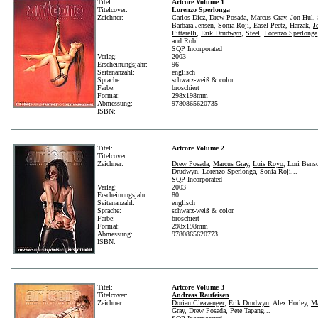
Titel:
Artcore Volume 1
Titelcover:
Lorenzo Sperlonga
Zeichner:
Carlos Diez,
Drew Posada
,
Marcus Gray
, Jon Hul,
Barbara Jensen, Sonia Roji, Easel Peetz, Harzak,
Je
Pittarelli
,
Erik Drudwyn
,
Steel
,
Lorenzo Sperlonga
and Robi...
SQP Incorporated
Verlag:
2003
Erscheinungsjahr:
96
Seitenanzahl:
englisch
Sprache:
schwarz-weiß & color
Farbe:
broschiert
Format:
298x198mm
Abmessung:
9780865620735
ISBN:
Titel:
Artcore Volume 2
Titelcover:
Zeichner:
Drew Posada
,
Marcus Gray
,
Luis Royo
, Lori Bens
Drudwyn
,
Lorenzo Sperlonga
, Sonia Roji...
SQP Incorporated
Verlag:
2003
Erscheinungsjahr:
80
Seitenanzahl:
englisch
Sprache:
schwarz-weiß & color
Farbe:
broschiert
Format:
298x198mm
Abmessung:
9780865620773
ISBN:
Titel:
Artcore Volume 3
Titelcover:
Andreas Raufeisen
Zeichner:
Dorian Cleavenger
,
Erik Drudwyn
, Alex Horley,
Ma
Gray
,
Drew Posada
, Pete Tapang...