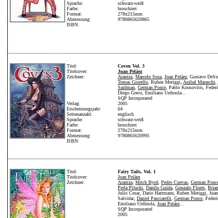
Sprache:
schwarz-weiß
Farbe:
broschiert
Format:
278x215mm
Abmessung:
9780865620865
ISBN:
Titel:
Coven Vol. 3
Titelcover:
Joan Peláez
Zeichner:
Arantza
,
Marcelo Sosa
,
Joan Peláez
, Gustavo DeS
Tomas Giorello
, Ruben Meriggi,
Anibal Maraschi
,
Saidman
,
German Ponce
, Pablo Kousovitis, Feder
Diego Greco, Emiliano Urdinola...
SQP Incorporated
Verlag:
2005
Erscheinungsjahr:
64
Seitenanzahl:
englisch
Sprache:
schwarz-weiß
Farbe:
broschiert
Format:
278x215mm
Abmessung:
9780865620995
ISBN:
Titel:
Fairy Tails, Vol. 1
Titelcover:
Joan Peláez
Zeichner:
Arantza
,
Mitch Byrd
,
Pedro Cuevas
,
German Ponc
Perla Pilucki
,
Danilo Guida
,
Gonzalo Flores
,
Bria
Julio Cesar, Dario Hartmann, Ruben Meriggi, Jua
Salvidar,
Daniel Pasccarelli
,
German Ponce
, Feder
Emiliano Urdinola,
Joan Peláez
...
SQP Incorporated
2005