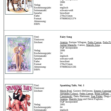
2006
Verlag:
64
Erscheinungsjahr:
englisch
Seitenanzahl:
schwarz-weiß
Sprache:
broschiert
Farbe:
278x215mm
Format:
9780865621374
Abmessung:
ISBN:
Titel:
Fairy Song
Titelcover:
Zeichner:
Arantza
, Enrique Villagran,
Pedro Cuevas
,
Perla Pi
Anibal Maraschi
, Caruso,
Marcelo Sosa
...
SQP Incorporated
Verlag:
2006
Erscheinungsjahr:
24
Seitenanzahl:
englisch
Sprache:
schwarz-weiß
Farbe:
broschiert
Format:
278x215mm
Abmessung:
9780865621336
ISBN:
Titel:
Spanking Tails, Vol. 1
Titelcover:
Zeichner:
Mitch Byrd
, Gustavo DeSimone,
Ernesto Cumpia
Alejandro Colucci
,
Pedro Cuevas
,
Brian LeBlanc
,
Czerniawski
, Dario Hartmann,
Joan Peláez
, Diego 
Arantza
,
Marcelo Sosa
und David Pugliese...
SQP Incorporated
Verlag:
2005
Erscheinungsjahr:
64
Seitenanzahl:
englisch