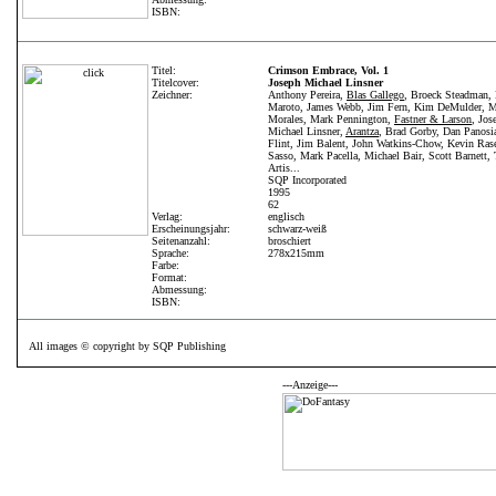
ISBN:
Titel:
Crimson Embrace, Vol. 1
Titelcover:
Joseph Michael Linsner
Zeichner:
Anthony Pereira,
Blas Gallego
, Broeck Steadman, 
Maroto, James Webb, Jim Fern, Kim DeMulder, 
Morales, Mark Pennington,
Fastner & Larson
, Jos
Michael Linsner,
Arantza
, Brad Gorby, Dan Panosi
Flint, Jim Balent, John Watkins-Chow, Kevin Ras
Sasso, Mark Pacella, Michael Bair, Scott Barnett,
Artis...
SQP Incorporated
1995
62
Verlag:
englisch
Erscheinungsjahr:
schwarz-weiß
Seitenanzahl:
broschiert
Sprache:
278x215mm
Farbe:
Format:
Abmessung:
ISBN:
All images © copyright by SQP Publishing
---Anzeige---