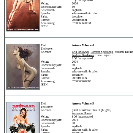
SQP Incorporated
Verlag:
2004
Erscheinungsjahr:
80
Seitenanzahl:
englisch
Sprache:
schwarz-weiß & color
Farbe:
broschiert
Format:
298x198mm
Abmessung:
9780865620834
ISBN:
Titel:
Artcore Volume 4
Titelcover:
Zeichner:
Erik Drudwyn
,
Lorenzo Sperlonga
, Michael Dutkie
Andreas Raufeisen
, Cane Hoyer
..
.
SQP Incorporated
Verlag:
2004
Erscheinungsjahr:
80
Seitenanzahl:
englisch
Sprache:
schwarz-weiß & color
Farbe:
broschiert
Format:
298x198mm
Abmessung:
9780865620889
ISBN:
Titel:
Artcore Volume 5
Titelcover:
Zeichner:
(Best of Artcore Plus Highlights)
Armando Huerta
...
Verlag:
SQP Incorporated
Erscheinungsjahr:
2004
Seitenanzahl:
80
Sprache:
englisch
Farbe:
schwarz-weiß & color
Format:
broschiert