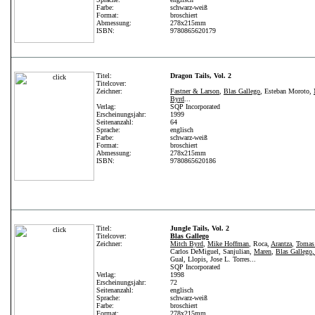
Farbe:
schwarz-weiß
Format:
broschiert
Abmessung:
278x215mm
ISBN:
9780865620179
Titel:
Dragon Tails, Vol. 2
Titelcover:
Zeichner:
Fastner & Larson
,
Blas Gallego
, Esteban Moroto,
Byrd
...
Verlag:
SQP Incorporated
Erscheinungsjahr:
1999
Seitenanzahl:
64
Sprache:
englisch
Farbe:
schwarz-weiß
Format:
broschiert
Abmessung:
278x215mm
ISBN:
9780865620186
Titel:
Jungle Tails, Vol. 2
Titelcover:
Blas Gallego
Zeichner:
Mitch Byrd
,
Mike Hoffman
, Roca,
Arantza
,
Tomas 
Carlos DeMiguel, Sanjulian,
Maren
,
Blas Gallego
Gual, Llopis, Jose L. Torres...
SQP Incorporated
Verlag:
1998
Erscheinungsjahr:
72
Seitenanzahl:
englisch
Sprache:
schwarz-weiß
Farbe:
broschiert
Format:
278x215mm