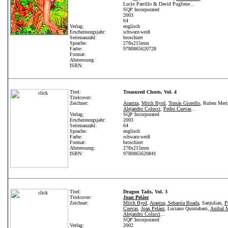
Lucio Parrillo & David Pugliese...
SQP Incorporated
2003
64
Verlag:
englisch
Erscheinungsjahr:
schwarz-weiß
Seitenanzahl:
broschiert
Sprache:
278x215mm
Farbe:
9780865620728
Format:
Abmessung:
ISBN:
Titel:
Treasured Chests, Vol. 4
Titelcover:
Zeichner:
Arantza
,
Mitch Byrd
,
Tomás Giorello
, Ruben Meri
Alejandro Colucci
,
Pedro Cuevas
...
Verlag:
SQP Incorporated
Erscheinungsjahr:
2003
Seitenanzahl:
64
Sprache:
englisch
Farbe:
schwarz-weiß
Format:
broschiert
Abmessung:
278x215mm
ISBN:
9780865620841
Titel:
Dragon Tails, Vol. 3
Titelcover:
Joan Peláez
Zeichner:
Mitch Byrd
,
Arantza
,
Sebastia Boada
, Sanjulian,
P
Cuevas
,
Joan Peláez
, Luciano Quintabani,
Anibal 
Alejandro Colucci
...
SQP Incorporated
Verlag:
2002