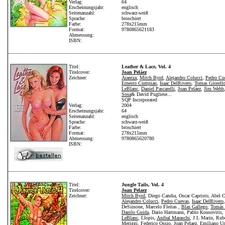
Verlag:
64
Erscheinungsjahr:
englisch
Seitenanzahl:
schwarz-weiß
Sprache:
broschiert
Farbe:
278x215mm
Format:
9780865621183
Abmessung:
ISBN:
Titel:
Leather & Lace, Vol. 4
Titelcover:
Joan Peláez
Zeichner:
Arantza
,
Mitch Byrd
,
Alejandro Colucci
,
Pedro Cu
Ernesto Cumpian
,
Isaac DelRivero
,
Tomas Giorell
LeBlanc
,
Daniel Pascarelli
,
Joan Peláez
,
Jim Webb
Sosa
& David Pugliese...
SQP Incorporated
Verlag:
2004
Erscheinungsjahr:
64
Seitenanzahl:
englisch
Sprache:
schwarz-weiß
Farbe:
broschiert
Format:
278x215mm
Abmessung:
9780865620780
ISBN:
Titel:
Jungle Tails, Vol. 4
Titelcover:
Joan Pelaez
Zeichner:
Mitch Byrd
, Diego Candia, Oscar Capristo, Abel C
Alejandro Colucci
,
Pedro Cuevas
,
Isaac DelRivero
DeSimone, Marcelo Fleitas ,
Blas Gallego
,
Tomás 
Danilo Guida
, Dario Hartmann, Pablo Kousovitis,
LeBlanc
, Llopis,
Anibal Maraschi
, J L Marin, Rub
Meriggi, Federico Ossio,
Joan Pelaez
, Emiliano Ur