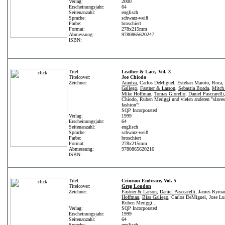
Verlag:
2000
Erscheinungsjahr:
64
Seitenanzahl:
englisch
Sprache:
schwarz-weiß
Farbe:
broschiert
Format:
278x215mm
Abmessung:
9780865620247
ISBN:
Titel:
Leather & Lace, Vol. 3
Titelcover:
Joe Chiodo
Zeichner:
Arantza
, Carlos DeMiguel, Esteban Maroto, Roca,
Gallego
,
Fastner & Larson
,
Sebastia Boada
,
Mitch
Mike Hoffman
,
Tomas Giorello
,
Daniel Pasccarelli
Chiodo, Ruben Meriggi und vielen anderen "slaves
fashion"!
SQP Incorporated
Verlag:
1999
Erscheinungsjahr:
64
Seitenanzahl:
englisch
Sprache:
schwarz-weiß
Farbe:
broschiert
Format:
278x215mm
Abmessung:
9780865620216
ISBN:
Titel:
Crimson Embrace, Vol. 5
Titelcover:
Greg Loudon
Zeichner:
Fastner & Larson
,
Daniel Pasccarelli
, James Ryma
Hoffman
,
Blas Gallego
, Carlos DeMiguel, Jose Lu
Ruben Meriggi...
Verlag:
SQP Incorporated
Erscheinungsjahr:
1999
Seitenanzahl:
64
Sprache:
englisch