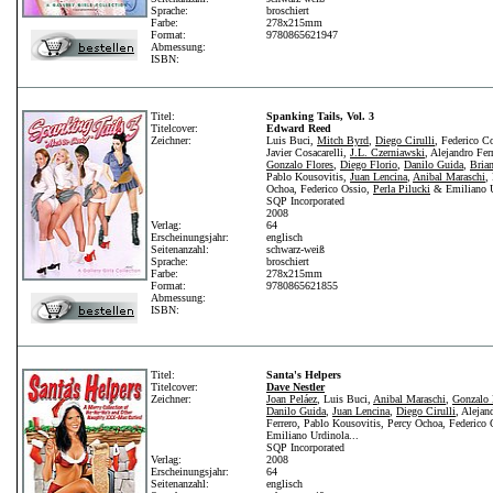
Sprache:
broschiert
Farbe:
278x215mm
Format:
9780865621947
Abmessung:
ISBN:
Titel:
Spanking Tails, Vol. 3
Titelcover:
Edward Reed
Zeichner:
Luis Buci,
Mitch Byrd
,
Diego Cirulli
, Federico C
Javier Cosacarelli,
J.L. Czerniawski
, Alejandro Fer
Gonzalo Flores
,
Diego Florio
,
Danilo Guida
,
Bria
Pablo Kousovitis,
Juan Lencina
,
Anibal Maraschi
,
Ochoa, Federico Ossio,
Perla Pilucki
& Emiliano U
SQP Incorporated
2008
Verlag:
64
Erscheinungsjahr:
englisch
Seitenanzahl:
schwarz-weiß
Sprache:
broschiert
Farbe:
278x215mm
Format:
9780865621855
Abmessung:
ISBN:
Titel:
Santa's Helpers
Titelcover:
Dave Nestler
Zeichner:
Joan Peláez
, Luis Buci,
Anibal Maraschi
,
Gonzalo 
Danilo Guida
,
Juan Lencina
,
Diego Cirulli
, Alejan
Ferrero, Pablo Kousovitis, Percy Ochoa, Federico 
Emiliano Urdinola...
SQP Incorporated
Verlag:
2008
Erscheinungsjahr:
64
Seitenanzahl:
englisch