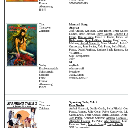
Farbe:
278x215mm
Format:
9780865621619
Abmessung:
ISBN:
Titel:
Mermaid Song
Titelcover:
Arantza
Zeichner:
José Aguilar, Ken Barr, Cesar Britez, Bruce Colero
Combi, Dave Dunstan,
Steve Fastner
,
Gonzalo Flo
Florio
,
Danilo Guida
, Daniel R. Horne, James Hott
Rich Larson
,
Brian LeBlanc
,
Arantza
, Greg Lopez,
Maloney,
Anibal Maraschi
, Maxx Marshall, Inaki 
Ormaetxea,
Joan Peláez
, Aldo Perez,
Perla Pilucki
Ponce
, David Pugliese, Enrique Badía Romero, En
Villagran...
SQP Incorporated
2007
64
Verlag:
englisch
Erscheinungsjahr:
schwarz-weiß
Seitenanzahl:
broschiert
Sprache:
305x230mm
Farbe:
9780865621657
Format:
Abmessung:
ISBN:
Titel:
Spanking Tails, Vol. 2
Titelcover:
Dave Nestler
Zeichner:
Anibal Maraschi
,
Danilo Guida
,
Perla Pilucki
,
Ger
Ponce
,
Arantza
, Julio Cesar, Pablo Kousovitis,
J.L
Czerniawski
,
Pedro Cuevas
,
Brian LeBlanc
,
Diego 
Joan Peláez
, Armando Saldivar,
Arantza
,
Gonzalo F
Alejandro Colucci
, Joe Pekar,
Abel Saidman
, Luis
Federico Ossio,
Marcelo Sosa
&
Diego Cirulli
...
SQP Incorporated