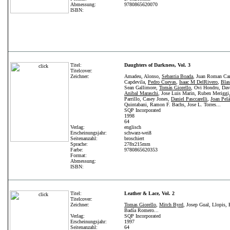
Abmessung:
9780865620070
ISBN:
Titel:
Daughters of Darkness, Vol. 3
Titelcover:
Zeichner:
Amadeu, Alonso,
Sebastia Boada
, Juan Roman Can
Capdevila,
Pedro Cuevas
,
Isaac M DelRivero
,
Blas
Sean Gallimore,
Tomás Giorello
, Ovi Hondru, Dav
Anibal Maraschi
, Jose Luis Marin, Ruben Meriggi
Parrillo, Casey Jones,
Daniel Pasccarelli
,
Joan Pelá
Quintabani, Ramon F. Bachs, Jose L. Torres...
SQP Incorporated
1998
64
Verlag:
englisch
Erscheinungsjahr:
schwarz-weiß
Seitenanzahl:
broschiert
Sprache:
278x215mm
Farbe:
9780865620353
Format:
Abmessung:
ISBN:
Titel:
Leather & Lace, Vol. 2
Titelcover:
Zeichner:
Tomas Giorello
,
Mitch Byrd
, Josep Gual, Llopis, 
Badía Romero...
Verlag:
SQP Incorporated
Erscheinungsjahr:
1997
Seitenanzahl:
64