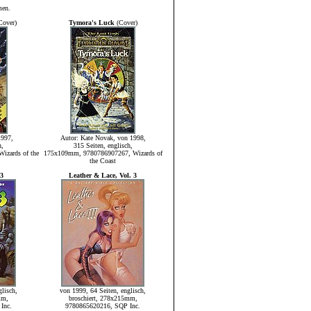
men.
Cover)
Tymora's Luck
(Cover)
1997,
Autor: Kate Novak, von 1998,
h,
315 Seiten, englisch,
zards of the
175x109mm, 9780786907267, Wizards of
the Coast
 3
Leather & Lace, Vol. 3
lisch,
von 1999, 64 Seiten, englisch,
mm,
broschiert, 278x215mm,
Inc.
9780865620216, SQP Inc.