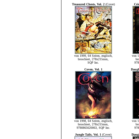
Treasured Chests, Vol. 2
(Cover)
Cri
von 1999, 64 Seiten, englisch,
von 1
broschiert, 278x215mm,
br
SQP Inc.
978
Coven, Vol. 1
Daugh
von 1998, 64 Seiten, englisch,
von 1
broschiert, 278x215mm,
br
9780865620063, SQP Inc.
978
Jungle Tails, Vol. 1
(Cover)
Daugh