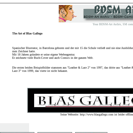
Your BDSM-Art Archiv, SM comix 
The Art of Blas Gallego
Spanischer Illustrator, in Barcelona geboren und der mit 15 die Schule verließ und nie eine Ausbildu
zum Zeichner hatte.
Mit 18 Jahren gründete er seine eigene Werbeagentur.
Er zeichnete viele Buch-Cover und auch Comics in der ganzen Welt.
Die ersten beiden Beispielbilder stammen aus "Leather & Lace 2" von 1997, das dritte aus "Leather 
Lace 3" von 1999, das vierte ist nicht bekannt.
Seine Webseite: http://www.blasgallego.com ist leider offline