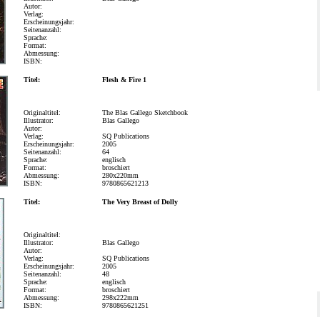
Autor:
Verlag:
Erscheinungsjahr:
Seitenanzahl:
Sprache:
Format:
Abmessung:
ISBN:
Titel:
Flesh & Fire 1
Originaltitel:
The Blas Gallego Sketchbook
Illustrator:
Blas Gallego
Autor:
Verlag:
SQ Publications
Erscheinungsjahr:
2005
Seitenanzahl:
64
Sprache:
englisch
Format:
broschiert
Abmessung:
280x220mm
ISBN:
9780865621213
Titel:
The Very Breast of Dolly
Originaltitel:
Illustrator:
Blas Gallego
Autor:
Verlag:
SQ Publications
Erscheinungsjahr:
2005
Seitenanzahl:
48
Sprache:
englisch
Format:
broschiert
Abmessung:
298x222mm
ISBN:
9780865621251