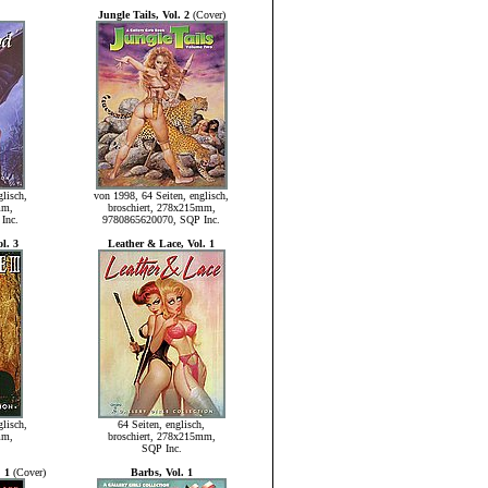
Jungle Tails, Vol. 2
(Cover)
lisch,
von 1998, 64 Seiten, englisch,
mm,
broschiert, 278x215mm,
Inc.
9780865620070, SQP Inc.
l. 3
Leather & Lace, Vol. 1
lisch,
64 Seiten, englisch,
mm,
broschiert, 278x215mm,
SQP Inc.
 1
(Cover)
Barbs, Vol. 1