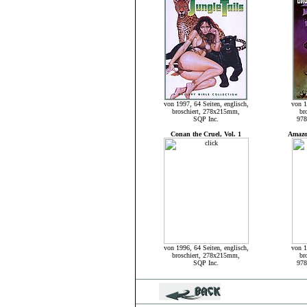
von 1997, 64 Seiten, englisch,
von 1
broschiert, 278x215mm,
br
SQP Inc.
978
Conan the Cruel, Vol. 1
Amazo
von 1996, 64 Seiten, englisch,
von 1
broschiert, 278x215mm,
br
SQP Inc.
978