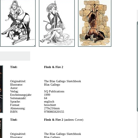
Titel:
Flesh & Fire 2
Originaltitel:
The Blas Gallego Sketchbook
Illustrator:
Blas Gallego
Autor:
Verlag:
SQ Publications
Erscheinungsjahr:
1999
Seitenanzahl:
64
Sprache:
englisch
Format:
broschiert
Abmessung:
279x216mm
ISBN:
9780865620155
Titel:
Flesh & Fire 2
(anderes Cover)
Originaltitel:
The Blas Gallego Sketchbook
Illustrator:
Blas Gallego