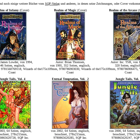
und noch einige weitere Bücher vom
SQP-Verlag
und anderen, in denen seine Zeichnungen, oder Cover vorkom
lms of Infamy
(Cover)
Realms of Magic
(Cover)
Realms of the Arcane
(
 James Lowder, von 1994,
Autor: Brian Thomsen,
Autor: Inc. TSR, von 
346 Seiten, englisch,
von 1995, 352 Seiten, englisch,
320 Seiten, englisc
9781560769118, Wizards of the
175x109mm, 9780786903030, Wizards of the
175x109mm, 9780786906475, Wi
Coast
Coast
Coast
Jungle Tails, Vol. 4
Eternal Temptation, Vol. 2
Jungle Tails, Vol.
003, 64 Seiten, englisch,
von 2002, 64 Seiten, englisch,
von 2000, 64 Seiten, eng
oschiert, 278x215mm,
broschiert, 278x215mm,
broschiert, 278x215
0865620728, SQP Inc.
9780865620285, SQP Inc.
9780865620247, SQP 