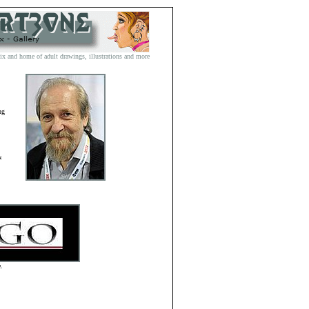
and home of adult drawings, illustrations and more
ng
&
.