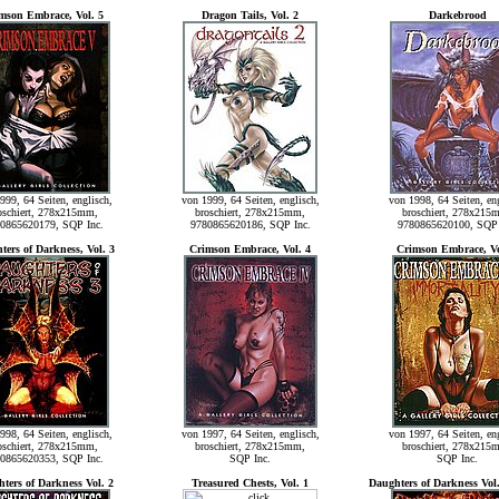
mson Embrace, Vol. 5
Dragon Tails, Vol. 2
Darkebrood
999, 64 Seiten, englisch,
von 1999, 64 Seiten, englisch,
von 1998, 64 Seiten, eng
oschiert, 278x215mm,
broschiert, 278x215mm,
broschiert, 278x215
0865620179, SQP Inc.
9780865620186, SQP Inc.
9780865620100, SQP 
ters of Darkness, Vol. 3
Crimson Embrace, Vol. 4
Crimson Embrace, Vo
998, 64 Seiten, englisch,
von 1997, 64 Seiten, englisch,
von 1997, 64 Seiten, eng
oschiert, 278x215mm,
broschiert, 278x215mm,
broschiert, 278x215
0865620353, SQP Inc.
SQP Inc.
SQP Inc.
ters of Darkness Vol. 2
Treasured Chests, Vol. 1
Daughters of Darkness Vol.