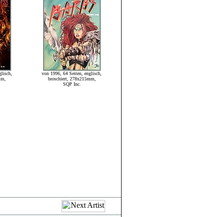
lisch,
von 1996, 64 Seiten, englisch,
mm,
broschiert, 278x215mm,
SQP Inc.