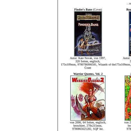
...
Finder's Bane
(Cover)
Rea
Autor: Kate Novak, von 1997,
Autor:
320 Seiten, englisch,
175x109mm, 9780786906581, Wizards of the
175x109mm, 
Coast
Warrior Queens, Vol. 2
von 2006, 64 Seiten, englisch,
von 2
broschiert, 278x215mm,
br
9780865621282, SQP Inc.
978