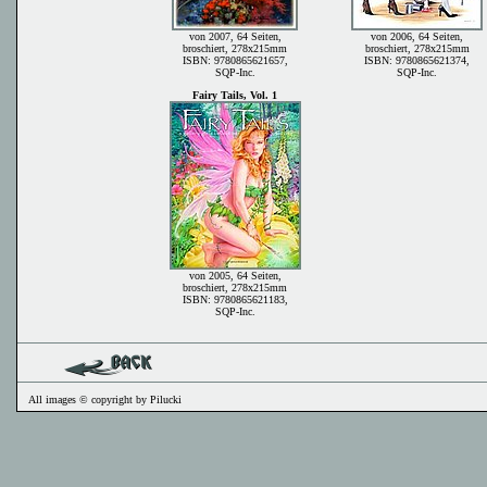
von 2007, 64 Seiten,
von 2006, 64 Seiten,
broschiert, 278x215mm
broschiert, 278x215mm
ISBN: 9780865621657,
ISBN: 9780865621374,
SQP-Inc.
SQP-Inc.
Fairy Tails, Vol. 1
von 2005, 64 Seiten,
broschiert, 278x215mm
ISBN: 9780865621183,
SQP-Inc.
All images © copyright by Pilucki