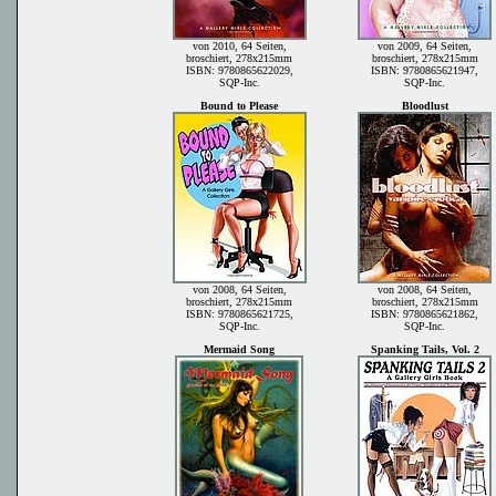
von 2010, 64 Seiten,
von 2009, 64 Seiten,
broschiert, 278x215mm
broschiert, 278x215mm
ISBN: 9780865622029,
ISBN: 9780865621947,
SQP-Inc.
SQP-Inc.
Bound to Please
Bloodlust
von 2008, 64 Seiten,
von 2008, 64 Seiten,
broschiert, 278x215mm
broschiert, 278x215mm
ISBN: 9780865621725,
ISBN: 9780865621862,
SQP-Inc.
SQP-Inc.
Mermaid Song
Spanking Tails, Vol. 2