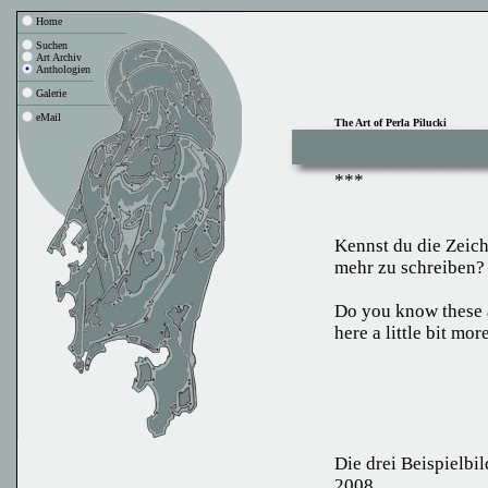
Home
Suchen
Art Archiv
Anthologien
Galerie
eMail
The Art of Perla Pilucki
***
Kennst du die Zeich
mehr zu schreiben?
Do you know these a
here a little bit mo
Die drei Beispielbi
2008.