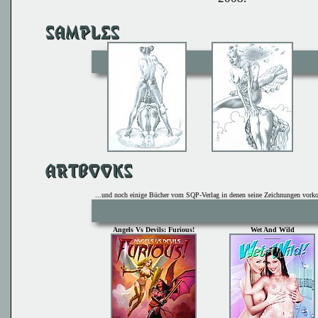
...und noch einige Bücher vom
SQP-Verlag
in denen seine Zeichnungen vor
Angels Vs Devils: Furious!
Wet And Wild